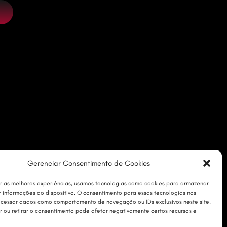
Gerenciar Consentimento de Cookies
r as melhores experiências, usamos tecnologias como cookies para armazenar
 informações do dispositivo. O consentimento para essas tecnologias nos
ocessar dados como comportamento de navegação ou IDs exclusivos neste site.
r ou retirar o consentimento pode afetar negativamente certos recursos e