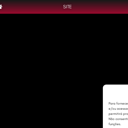
SITE
Para fornece
e/ou acessar
permitirá pr
Não consenti
funções.